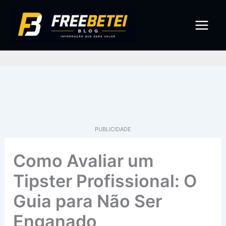
Ir
para
o
conteúdo
Pe
PUBLICIDADE
Como Avaliar um
Tipster Profissional: O
Guia para Não Ser
Enganado