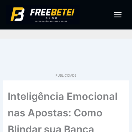
Ir
para
o
conteúdo
Pe
PUBLICIDADE
Inteligência Emocional
nas Apostas: Como
Blindar sua Banca