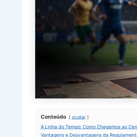
Conteúdo
ocultar
A Linha do Tempo: Como Chegamos ao Cená
Vantagens e Desvantagens da Regulament