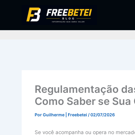
Ir
para
o
conteúdo
Regulamentação das
Como Saber se Sua 
Por
Guilherme | Freebetei
/
02/07/2026
Se você acompanha ou opera no mercado