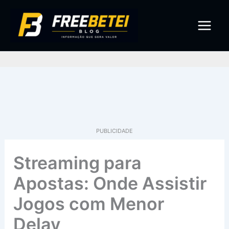
Ir
para
o
conteúdo
Pe
PUBLICIDADE
Streaming para
Apostas: Onde Assistir
Jogos com Menor
Delay