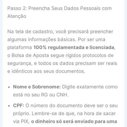
Passo 2: Preencha Seus Dados Pessoais com
Atenção
Na tela de cadastro, você precisará preencher
algumas informações básicas. Por ser uma
plataforma
100% regulamentada e licenciada
,
o Bolsa de Aposta segue rígidos protocolos de
segurança, e todos os dados precisam ser reais
e idênticos aos seus documentos.
Nome e Sobrenome:
Digite exatamente como
está no seu RG ou CNH.
CPF:
O número do documento deve ser o seu
próprio. Lembre-se de que, na hora de sacar
via PIX,
o dinheiro só será enviado para uma