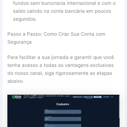
fundos sem burocracia internacional e com o
saldo caindo na conta bancária em poucos
segundos.
Passo a Passo: Como Criar Sua Conta com
Segurança
Para facilitar a sua jornada e garantir que você
tenha acesso a todas as vantagens exclusivas
do nosso canal, siga rigorosamente as etapas
abaixo.