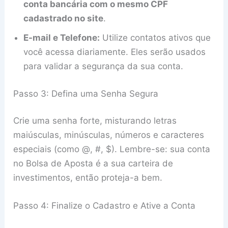
conta bancária com o mesmo CPF
cadastrado no site
.
E-mail e Telefone:
Utilize contatos ativos que
você acessa diariamente. Eles serão usados
para validar a segurança da sua conta.
Passo 3: Defina uma Senha Segura
Crie uma senha forte, misturando letras
maiúsculas, minúsculas, números e caracteres
especiais (como @, #, $). Lembre-se: sua conta
no Bolsa de Aposta é a sua carteira de
investimentos, então proteja-a bem.
Passo 4: Finalize o Cadastro e Ative a Conta