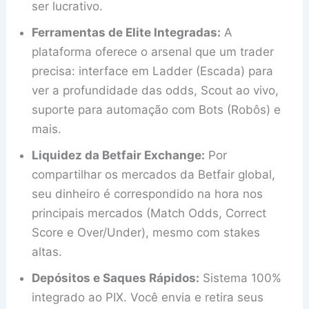
ser lucrativo.
Ferramentas de Elite Integradas:
A
plataforma oferece o arsenal que um trader
precisa: interface em Ladder (Escada) para
ver a profundidade das odds, Scout ao vivo,
suporte para automação com Bots (Robôs) e
mais.
Liquidez da Betfair Exchange:
Por
compartilhar os mercados da Betfair global,
seu dinheiro é correspondido na hora nos
principais mercados (Match Odds, Correct
Score e Over/Under), mesmo com stakes
altas.
Depósitos e Saques Rápidos:
Sistema 100%
integrado ao PIX. Você envia e retira seus