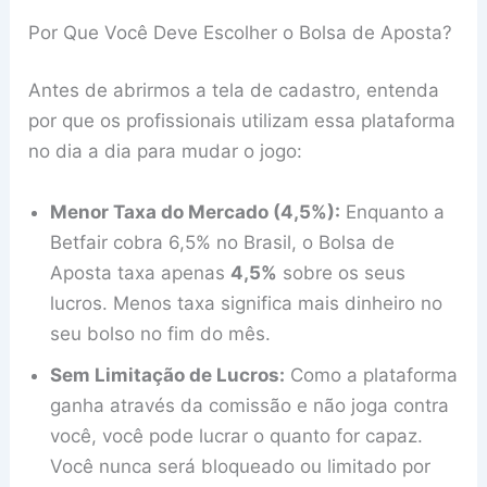
Por Que Você Deve Escolher o Bolsa de Aposta?
Antes de abrirmos a tela de cadastro, entenda
por que os profissionais utilizam essa plataforma
no dia a dia para mudar o jogo:
Menor Taxa do Mercado (4,5%):
Enquanto a
Betfair cobra 6,5% no Brasil, o Bolsa de
Aposta taxa apenas
4,5%
sobre os seus
lucros. Menos taxa significa mais dinheiro no
seu bolso no fim do mês.
Sem Limitação de Lucros:
Como a plataforma
ganha através da comissão e não joga contra
você, você pode lucrar o quanto for capaz.
Você nunca será bloqueado ou limitado por