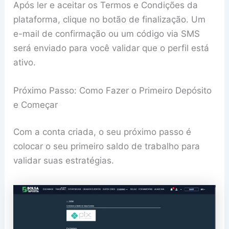
Após ler e aceitar os Termos e Condições da
plataforma, clique no botão de finalização. Um
e-mail de confirmação ou um código via SMS
será enviado para você validar que o perfil está
ativo.
Próximo Passo: Como Fazer o Primeiro Depósito
e Começar
Com a conta criada, o seu próximo passo é
colocar o seu primeiro saldo de trabalho para
validar suas estratégias.