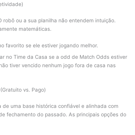
etividade)
O robô ou a sua planilha não entendem intuição.
ramente matemáticas.
o favorito se ele estiver jogando melhor.
r no Time da Casa se a odd de Match Odds estiver
e não tiver vencido nenhum jogo fora de casa nas
(Gratuito vs. Pago)
a de uma base histórica confiável e alinhada com
s de fechamento do passado. As principais opções do