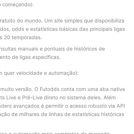
tá começando):
atuito do mundo. Um site simples que disponibiliza
dos, odds e estatísticas básicas das principais ligas
as 20 temporadas.
nsultas manuais e pontuais de históricos de
nto de ligas específicas.
m quer velocidade e automação):
 muito versão. O Futodds conta com uma aba nativa
 Live e Pré-Live direto no sistema deles. Além
raders avançados é permitir o acesso robusto via API
ção de milhares de linhas de estatísticas históricas
ise e automação mais completas do mercado