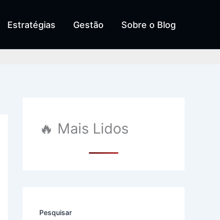
Estratégias
Gestão
Sobre o Blog
Pesquis
🔥 Mais Lidos
Pesquisar