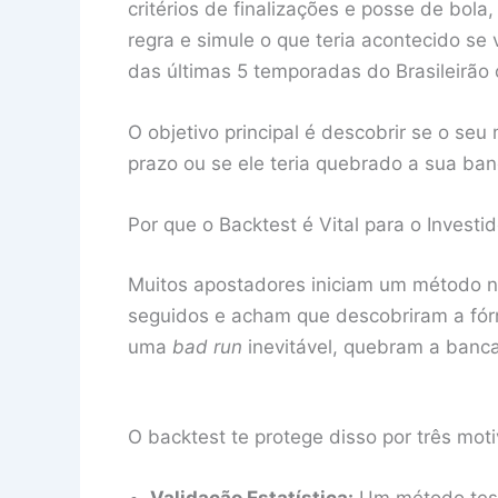
critérios de finalizações e posse de bol
regra e simule o que teria acontecido se
das últimas 5 temporadas do Brasileirão
O objetivo principal é descobrir se o se
prazo ou se ele teria quebrado a sua b
Por que o Backtest é Vital para o Investi
Muitos apostadores iniciam um método n
seguidos e acham que descobriram a fór
uma
bad run
inevitável, quebram a banca
O backtest te protege disso por três moti