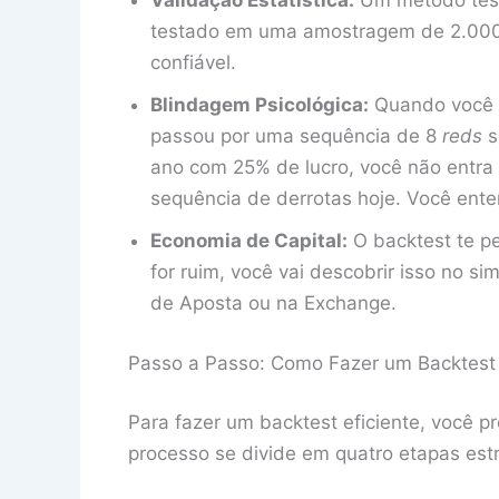
Validação Estatística:
Um método test
testado em uma amostragem de 2.000 j
confiável.
Blindagem Psicológica:
Quando você f
passou por uma sequência de 8
reds
s
ano com 25% de lucro, você não entra
sequência de derrotas hoje. Você ent
Economia de Capital:
O backtest te pe
for ruim, você vai descobrir isso no 
de Aposta ou na Exchange.
Passo a Passo: Como Fazer um Backtest 
Para fazer um backtest eficiente, você p
processo se divide em quatro etapas estr