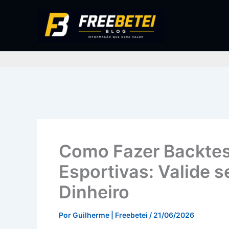
Ir
para
o
conteúdo
Como Fazer Backtes
Esportivas: Valide 
Dinheiro
Por
Guilherme | Freebetei
/
21/06/2026