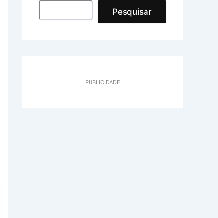
Pesquisar
PUBLICIDADE