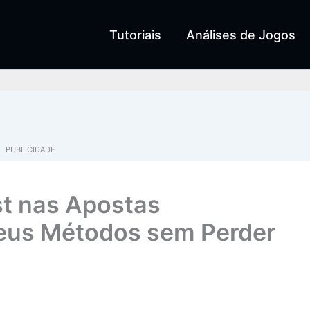
Tutoriais
Análises de Jogos
PUBLICIDADE
t nas Apostas
seus Métodos sem Perder